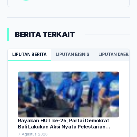
BERITA TERKAIT
LIPUTAN BERITA
LIPUTAN BISNIS
LIPUTAN DAERAH
Rayakan HUT ke-25, Partai Demokrat
Bali Lakukan Aksi Nyata Pelestarian
Lingkungan
7 Agustus 2026