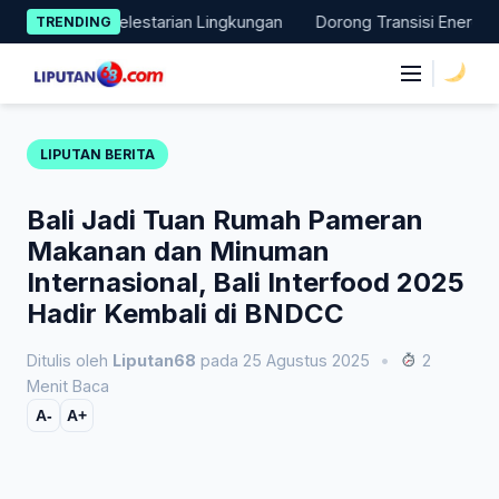
Skip
i Nyata Pelestarian Lingkungan
Dorong Transisi Energi di NTT
TRENDING
to
content
|
LIPUTAN BERITA
Bali Jadi Tuan Rumah Pameran
Makanan dan Minuman
Internasional, Bali Interfood 2025
Hadir Kembali di BNDCC
Ditulis oleh
Liputan68
pada 25 Agustus 2025
•
2
Menit Baca
A-
A+