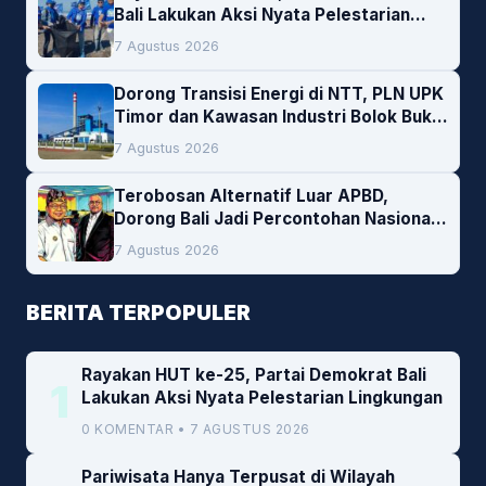
Bali Lakukan Aksi Nyata Pelestarian
Lingkungan
7 Agustus 2026
Dorong Transisi Energi di NTT, PLN UPK
Timor dan Kawasan Industri Bolok Buka
Peluang Investasi Woodchip untuk
7 Agustus 2026
Cofiring PLTU Bolok
Terobosan Alternatif Luar APBD,
Dorong Bali Jadi Percontohan Nasional
Pembiayaan Daerah
7 Agustus 2026
BERITA TERPOPULER
Rayakan HUT ke-25, Partai Demokrat Bali
1
Lakukan Aksi Nyata Pelestarian Lingkungan
0 KOMENTAR • 7 AGUSTUS 2026
Pariwisata Hanya Terpusat di Wilayah