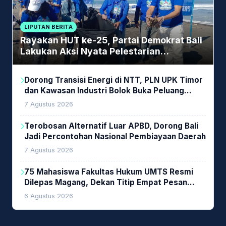
LIPUTAN BERITA
Rayakan HUT ke-25, Partai Demokrat Bali
Lakukan Aksi Nyata Pelestarian
Lingkungan
Dorong Transisi Energi di NTT, PLN UPK Timor
dan Kawasan Industri Bolok Buka Peluang
Investasi Woodchip untuk Cofiring PLTU Bolok
7 Agustus 2026
Terobosan Alternatif Luar APBD, Dorong Bali
Jadi Percontohan Nasional Pembiayaan Daerah
7 Agustus 2026
75 Mahasiswa Fakultas Hukum UMTS Resmi
Dilepas Magang, Dekan Titip Empat Pesan
Penting
6 Agustus 2026