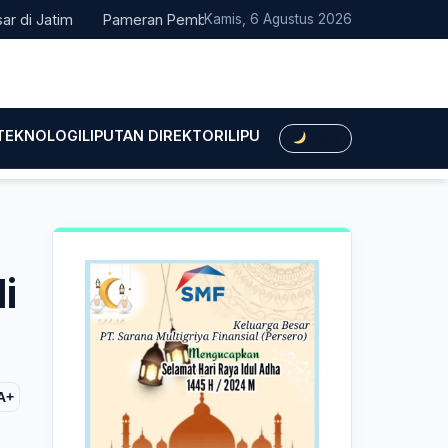
atim
Pameran Pembangunan NTT Didorong Naik Kelas, DPRD Minta
Kamis, 6 Agustus 2026
 TEKNOLOGI
LIPUTAN DIREKTORI
LIPUTAN HUKUM
LIPUTAN BIS
Dark
i
A+