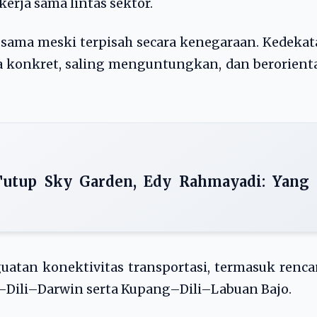
rja sama lintas sektor.
g sama meski terpisah secara kenegaraan. Kedeka
a konkret, saling menguntungkan, dan berorient
utup Sky Garden, Edy Rahmayadi: Yang
atan konektivitas transportasi, termasuk renc
ili–Darwin serta Kupang–Dili–Labuan Bajo.