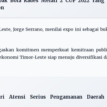
ak Bola Kades Melati 2 CUP 2022 Yang
on
este, Jorge Serrano, menilai expo ini sebagai bu
gaskan komitmen memperkuat kemitraan publi
 ekonomi Timor-Leste siap menuju diversifikasi 
ri Atensi Serius Pengamanan Daerah