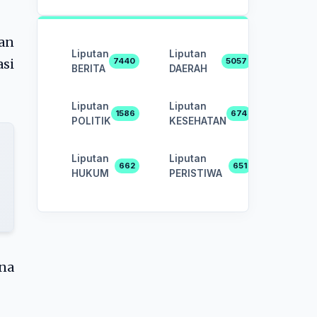
tan
Liputan
Liputan
7440
5057
asi
BERITA
DAERAH
Liputan
Liputan
1586
674
POLITIK
KESEHATAN
Liputan
Liputan
662
651
HUKUM
PERISTIWA
ana