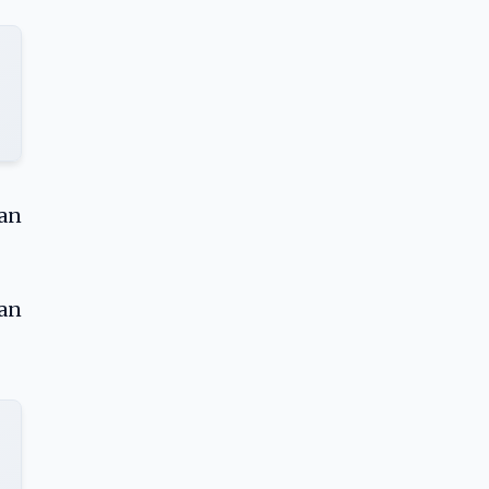
an
gan