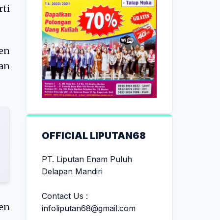
rti
sen
an
OFFICIAL LIPUTAN68
PT. Liputan Enam Puluh
Delapan Mandiri
Contact Us :
en
infoliputan68@gmail.com