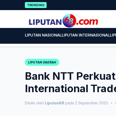
Skip
Paci
TRENDING
to
content
LIPUTAN NASIONAL
LIPUTAN INTERNASIONAL
LI
LIPUTAN DAERAH
Bank NTT Perkuat 
International Tra
Ditulis oleh
Liputan68
pada 2 September 2025
•