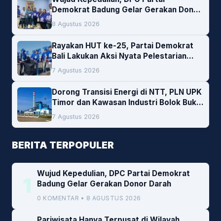
Demokrat Badung Gelar Gerakan Donor
Darah
8 Agustus 2026
Rayakan HUT ke-25, Partai Demokrat
Bali Lakukan Aksi Nyata Pelestarian
Lingkungan
7 Agustus 2026
Dorong Transisi Energi di NTT, PLN UPK
Timor dan Kawasan Industri Bolok Buka
Peluang Investasi Woodchip untuk
7 Agustus 2026
Cofiring PLTU Bolok
BERITA TERPOPULER
Wujud Kepedulian, DPC Partai Demokrat
1
Badung Gelar Gerakan Donor Darah
0 KOMENTAR • 8 AGUSTUS 2026
Pariwisata Hanya Terpusat di Wilayah