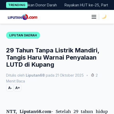
Skip
Gelar Gerakan Donor Darah
Rayakan HUT ke-25, Partai Demokra
TRENDING
to
content
|
LIPUTAN DAERAH
29 Tahun Tanpa Listrik Mandiri,
Tangis Haru Warnai Penyalaan
LUTD di Kupang
Ditulis oleh
Liputan68
pada 21 Oktober 2025
•
2
Menit Baca
A-
A+
NTT, Liputan68.com-
Setelah 29 tahun hidup