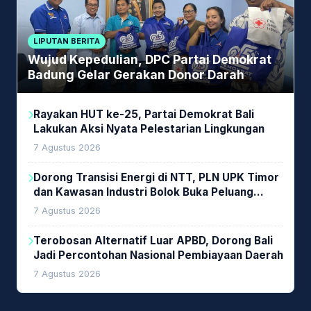
LIPUTAN BERITA
Wujud Kepedulian, DPC Partai Demokrat
Badung Gelar Gerakan Donor Darah
Rayakan HUT ke-25, Partai Demokrat Bali
Lakukan Aksi Nyata Pelestarian Lingkungan
7 Agustus 2026
Dorong Transisi Energi di NTT, PLN UPK Timor
dan Kawasan Industri Bolok Buka Peluang
Investasi Woodchip untuk Cofiring PLTU Bolok
7 Agustus 2026
Terobosan Alternatif Luar APBD, Dorong Bali
Jadi Percontohan Nasional Pembiayaan Daerah
7 Agustus 2026