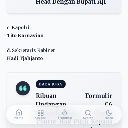
Head Dengan Bupati Aji
c. Kapolri
Tito Karnavian
d. Sekretaris Kabinet
Hadi Tjahjanto
BACA JUGA
Ribuan Formulir
Undangan C6
Dikembalikan, Warga
Home
Trending
Kategori
Search
Theme
Tuntut Hak Pilih Kepada