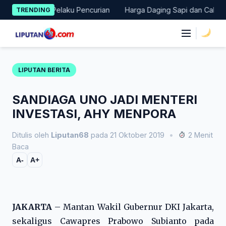
Skip
rduga Pelaku Pencurian
Harga Daging Sapi dan Cabai Naik, IPH
TRENDING
to
content
|
LIPUTAN BERITA
SANDIAGA UNO JADI MENTERI
INVESTASI, AHY MENPORA
Ditulis oleh
Liputan68
pada 21 Oktober 2019
•
2 Menit
Baca
A-
A+
JAKARTA
– Mantan Wakil Gubernur DKI Jakarta,
sekaligus Cawapres Prabowo Subianto pada