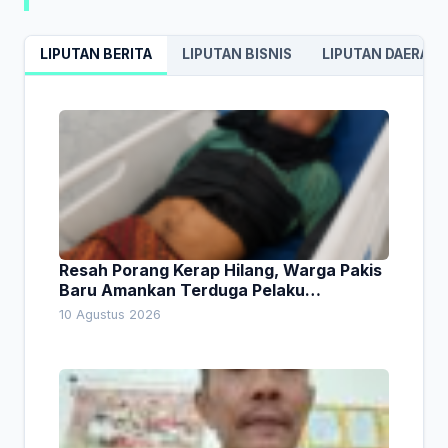
LIPUTAN BERITA
LIPUTAN BISNIS
LIPUTAN DAERAH
Resah Porang Kerap Hilang, Warga Pakis
Baru Amankan Terduga Pelaku
Pencurian
10 Agustus 2026