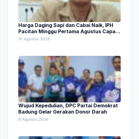
Harga Daging Sapi dan Cabai Naik, IPH
Pacitan Minggu Pertama Agustus Capai
1,66 Persen. Ini Penjelasan Kabag Ayub
10 Agustus 2026
Wujud Kepedulian, DPC Partai Demokrat
Badung Gelar Gerakan Donor Darah
8 Agustus 2026