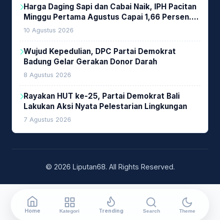
Harga Daging Sapi dan Cabai Naik, IPH Pacitan
Minggu Pertama Agustus Capai 1,66 Persen.
Ini Penjelasan Kabag Ayub
10 Agustus 2026
Wujud Kepedulian, DPC Partai Demokrat
Badung Gelar Gerakan Donor Darah
8 Agustus 2026
Rayakan HUT ke-25, Partai Demokrat Bali
Lakukan Aksi Nyata Pelestarian Lingkungan
7 Agustus 2026
© 2026 Liputan68. All Rights Reserved.
Home
Trending
Kategori
Search
Theme