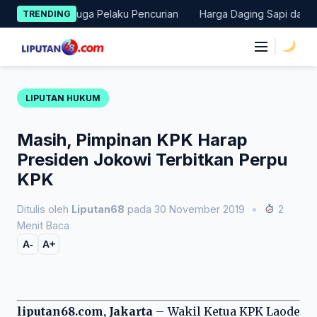
Skip
kan Terduga Pelaku Pencurian
Harga Daging Sapi dan Cabai Na
TRENDING
to
content
|
LIPUTAN HUKUM
Masih, Pimpinan KPK Harap
Presiden Jokowi Terbitkan Perpu
KPK
Ditulis oleh
Liputan68
pada 30 November 2019
•
2
Menit Baca
A-
A+
liputan68.com, Jakarta
– Wakil Ketua KPK Laode