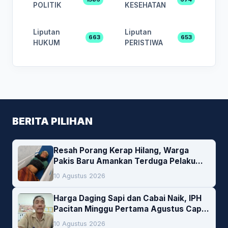
POLITIK
KESEHATAN
Liputan
Liputan
663
653
HUKUM
PERISTIWA
BERITA PILIHAN
Resah Porang Kerap Hilang, Warga
Pakis Baru Amankan Terduga Pelaku
Pencurian
10 Agustus 2026
Harga Daging Sapi dan Cabai Naik, IPH
Pacitan Minggu Pertama Agustus Capai
1,66 Persen. Ini Penjelasan Kabag Ayub
10 Agustus 2026