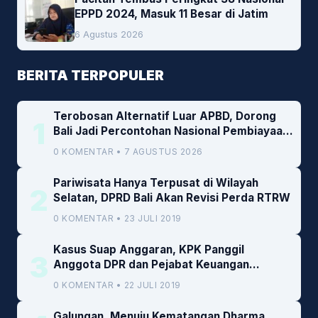
EPPD 2024, Masuk 11 Besar di Jatim
6 Agustus 2026
BERITA TERPOPULER
Terobosan Alternatif Luar APBD, Dorong
1
Bali Jadi Percontohan Nasional Pembiayaan
Daerah
0 KOMENTAR • 7 AGUSTUS 2026
Pariwisata Hanya Terpusat di Wilayah
2
Selatan, DPRD Bali Akan Revisi Perda RTRW
0 KOMENTAR • 23 JULI 2019
Kasus Suap Anggaran, KPK Panggil
3
Anggota DPR dan Pejabat Keuangan
Kemenkeu
0 KOMENTAR • 22 JULI 2019
Galungan, Menuju Kematangan Dharma