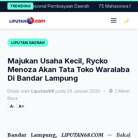
Skip
tohan Nasional Pembiayaan Daerah
75 Mahasiswa Fakultas Huk
TRENDING
to
content
|
LIPUTAN DAERAH
Majukan Usaha Kecil, Rycko
Menoza Akan Tata Toko Waralaba
Di Bandar Lampung
Ditulis oleh
Liputan68
pada 29 Januari 2020
•
2 Menit
Baca
A-
A+
Bandar Lampung,
LIPUTAN68.COM
— Bakal