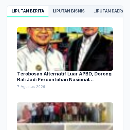
LIPUTAN BERITA
LIPUTAN BISNIS
LIPUTAN DAERAH
Terobosan Alternatif Luar APBD, Dorong
Bali Jadi Percontohan Nasional
Pembiayaan Daerah
7 Agustus 2026