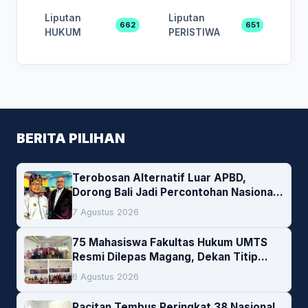
Liputan
Liputan
662
651
HUKUM
PERISTIWA
BERITA PILIHAN
Terobosan Alternatif Luar APBD,
Dorong Bali Jadi Percontohan Nasional
Pembiayaan Daerah
7 Agustus 2026
75 Mahasiswa Fakultas Hukum UMTS
Resmi Dilepas Magang, Dekan Titip
Empat Pesan Penting
6 Agustus 2026
Pacitan Tembus Peringkat 38 Nasional