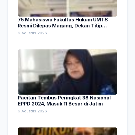
75 Mahasiswa Fakultas Hukum UMTS
Resmi Dilepas Magang, Dekan Titip
Empat Pesan Penting
6 Agustus 2026
Pacitan Tembus Peringkat 38 Nasional
EPPD 2024, Masuk 11 Besar di Jatim
6 Agustus 2026