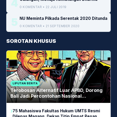
4
0 KOMENTAR • 22 JULI 2019
5
NU Meminta Pilkada Serentak 2020 Ditunda
0 KOMENTAR • 21 SEPTEMBER 2020
SOROTAN KHUSUS
LIPUTAN BERITA
Terobosan Alternatif Luar APBD, Dorong
Bali Jadi Percontohan Nasional
Pembiayaan Daerah
75 Mahasiswa Fakultas Hukum UMTS Resmi
Dilepas Magang, Dekan Titip Empat Pesan