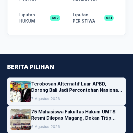
Liputan
Liputan
662
651
HUKUM
PERISTIWA
BERITA PILIHAN
Terobosan Alternatif Luar APBD,
Dorong Bali Jadi Percontohan Nasional
Pembiayaan Daerah
7 Agustus 2026
75 Mahasiswa Fakultas Hukum UMTS
Resmi Dilepas Magang, Dekan Titip
Empat Pesan Penting
6 Agustus 2026