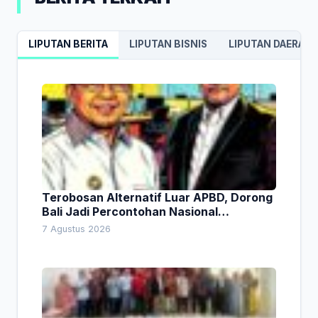
LIPUTAN BERITA
LIPUTAN BISNIS
LIPUTAN DAERAH
Terobosan Alternatif Luar APBD, Dorong
Bali Jadi Percontohan Nasional
Pembiayaan Daerah
7 Agustus 2026