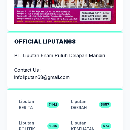
OFFICIAL LIPUTAN68
PT. Liputan Enam Puluh Delapan Mandiri
Contact Us :
infoliputan68@gmail.com
Liputan
Liputan
7442
5057
BERITA
DAERAH
Liputan
Liputan
1586
674
POLITIK
KESEHATAN