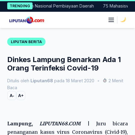
Skip
 Percontohan Nasional Pembiayaan Daerah
75 Mahasiswa Fakult
TRENDING
to
content
|
LIPUTAN BERITA
Dinkes Lampung Benarkan Ada 1
Orang Terinfeksi Covid-19
Ditulis oleh
Liputan68
pada 18 Maret 2020
•
2 Menit
Baca
A-
A+
Lampung,
LIPUTAN68.COM
|
Juru bicara
penanganan kasus virus Coronavirus (Civid-19),