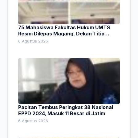
75 Mahasiswa Fakultas Hukum UMTS
Resmi Dilepas Magang, Dekan Titip
Empat Pesan Penting
6 Agustus 2026
Pacitan Tembus Peringkat 38 Nasional
EPPD 2024, Masuk 11 Besar di Jatim
6 Agustus 2026