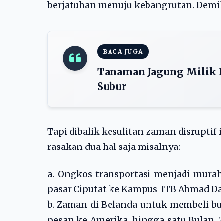
berjatuhan menuju kebangrutan. Demiki
BACA JUGA
Tanaman Jagung Milik 
Subur
Tapi dibalik kesulitan zaman disrupti
rasakan dua hal saja misalnya:
a. Ongkos transportasi menjadi murah
pasar Ciputat ke Kampus ITB Ahmad Da
b. Zaman di Belanda untuk membeli buk
pesan ke Amerika, hingga satu Bulan.