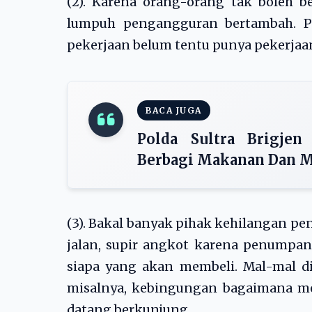
(2). Karena orang-orang tak boleh be
lumpuh pengangguran bertambah. PH
pekerjaan belum tentu punya pekerjaan
BACA JUGA
Polda Sultra Brigjen
Berbagi Makanan Dan M
(3). Bakal banyak pihak kehilangan pen
jalan, supir angkot karena penumpan
siapa yang akan membeli. Mal-mal d
misalnya, kebingungan bagaimana m
datang berkunjung.