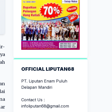
ir-
nya
lah
OFFICIAL LIPUTAN68
PT. Liputan Enam Puluh
gan
Delapan Mandiri
lai
ana
Contact Us :
infoliputan68@gmail.com
nar