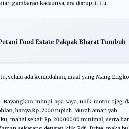
an gambaran kacaunya, era disruptif itu.
Petani Food Estate Pakpak Bharat Tumbuh
f itu, selalu ada kemudahan, maaf yang Mang Engk
. Bayangkan mimpi apa saya, naik motor ojeg d
hlan, hanya Rp .2000 rupiah. Murah aman yah.
u, mahal sekali Rp 200.000,00 minimal, serta ha
 Zaman sekarang dengan klik Pdf,. Drive, maka b