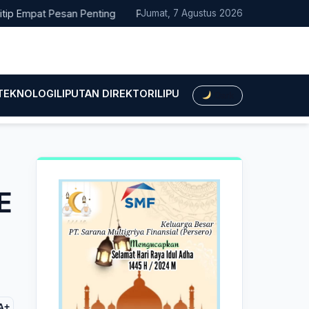
at Pesan Penting
Pacitan Tembus Peringkat 38 Nasional EPPD 
Jumat, 7 Agustus 2026
 TEKNOLOGI
LIPUTAN DIREKTORI
LIPUTAN HUKUM
LIPUTAN BIS
Dark
E
A+