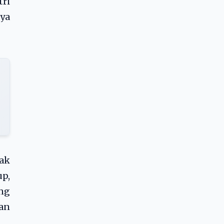
tri
ya
tak
p,
ng
an