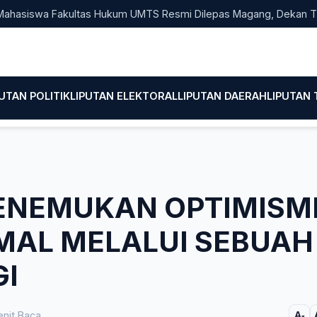
wa Fakultas Hukum UMTS Resmi Dilepas Magang, Dekan Titip Emp
PUTAN POLITIK
LIPUTAN ELEKTORAL
LIPUTAN DAERAH
LIPUTAN
ENEMUKAN OPTIMISM
MAL MELALUI SEBUAH
GI
nit Baca
A-