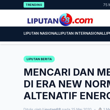
Skip
75 Mahasis
TRENDING
to
content
LIPUTAN NASIONAL
LIPUTAN INTERNASIONAL
LI
LIPUTAN BERITA
MENCARI DAN M
DI ERA NEW NOR
ALTENATIF ENER
Ditulis oleh
Liputan68
pada 25 Mei 2020
•
2 Me