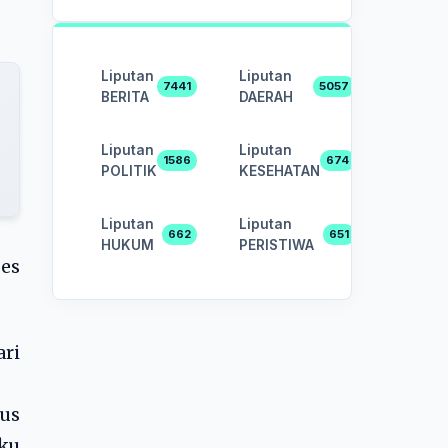
Liputan
Liputan
7441
5057
BERITA
DAERAH
Liputan
Liputan
1586
674
POLITIK
KESEHATAN
Liputan
Liputan
662
651
HUKUM
PERISTIWA
oes
ari
rus
uku