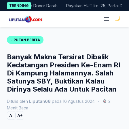
Skip
 Gerakan Donor Darah
Rayakan HUT ke-25, Partai Demokrat Bal
TRENDING
to
content
|
LIPUTAN BERITA
Banyak Makna Tersirat Dibalik
Kedatangan Presiden Ke-Enam RI
Di Kampung Halamannya. Salah
Satunya SBY, Buktikan Kalau
Dirinya Selalu Ada Untuk Pacitan
Ditulis oleh
Liputan68
pada 16 Agustus 2024
•
2
Menit Baca
A-
A+