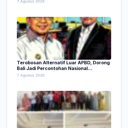
Lingkungan
7 Agustus 2026
Terobosan Alternatif Luar APBD, Dorong
Bali Jadi Percontohan Nasional
Pembiayaan Daerah
7 Agustus 2026