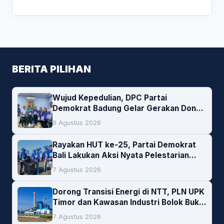
BERITA PILIHAN
Wujud Kepedulian, DPC Partai
Demokrat Badung Gelar Gerakan Donor
Darah
8 Agustus 2026
Rayakan HUT ke-25, Partai Demokrat
Bali Lakukan Aksi Nyata Pelestarian
Lingkungan
7 Agustus 2026
Dorong Transisi Energi di NTT, PLN UPK
Timor dan Kawasan Industri Bolok Buka
Peluang Investasi Woodchip untuk
7 Agustus 2026
Cofiring PLTU Bolok