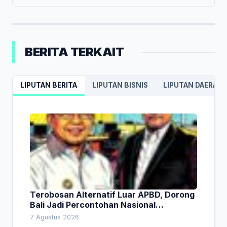
BERITA TERKAIT
LIPUTAN BERITA
LIPUTAN BISNIS
LIPUTAN DAERAH
Terobosan Alternatif Luar APBD, Dorong
Bali Jadi Percontohan Nasional
Pembiayaan Daerah
7 Agustus 2026