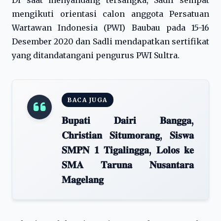
Di saat menyandang tersangka, Sadli sempat
mengikuti orientasi calon anggota Persatuan
Wartawan Indonesia (PWI) Baubau pada 15-16
Desember 2020 dan Sadli mendapatkan sertifikat
yang ditandatangani pengurus PWI Sultra.
BACA JUGA
𝐁𝐮𝐩𝐚𝐭𝐢 𝐃𝐚𝐢𝐫𝐢 𝐁𝐚𝐧𝐠𝐠𝐚,
𝐂𝐡𝐫𝐢𝐬𝐭𝐢𝐚𝐧 𝐒𝐢𝐭𝐮𝐦𝐨𝐫𝐚𝐧𝐠, 𝐒𝐢𝐬𝐰𝐚
𝐒𝐌𝐏𝐍 𝟏 𝐓𝐢𝐠𝐚𝐥𝐢𝐧𝐠𝐠𝐚, 𝐋𝐨𝐥𝐨𝐬 𝐤𝐞
𝐒𝐌𝐀 𝐓𝐚𝐫𝐮𝐧𝐚 𝐍𝐮𝐬𝐚𝐧𝐭𝐚𝐫𝐚
𝐌𝐚𝐠𝐞𝐥𝐚𝐧𝐠