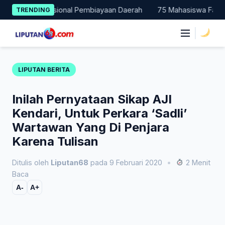
Skip
tohan Nasional Pembiayaan Daerah
75 Mahasiswa Fakultas Huku
TRENDING
to
content
|
LIPUTAN BERITA
Inilah Pernyataan Sikap AJI
Kendari, Untuk Perkara ‘Sadli’
Wartawan Yang Di Penjara
Karena Tulisan
Ditulis oleh
Liputan68
pada 9 Februari 2020
•
2 Menit
Baca
A-
A+