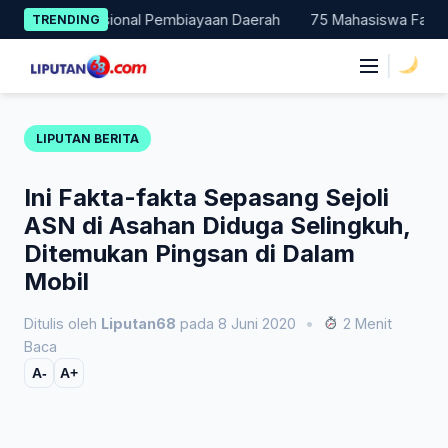
Skip
han Nasional Pembiayaan Daerah
75 Mahasiswa Fakultas Hukum
TRENDING
to
content
|
LIPUTAN BERITA
Ini Fakta-fakta Sepasang Sejoli
ASN di Asahan Diduga Selingkuh,
Ditemukan Pingsan di Dalam
Mobil
Ditulis oleh
Liputan68
pada 8 Juni 2020
•
2 Menit
Baca
A-
A+