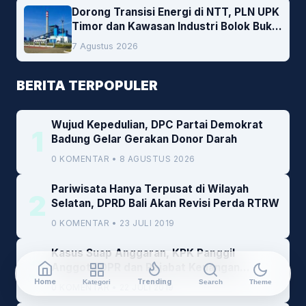
Dorong Transisi Energi di NTT, PLN UPK
Timor dan Kawasan Industri Bolok Buka
Peluang Investasi Woodchip untuk
7 Agustus 2026
Cofiring PLTU Bolok
BERITA TERPOPULER
Wujud Kepedulian, DPC Partai Demokrat
1
Badung Gelar Gerakan Donor Darah
0 KOMENTAR • 8 AGUSTUS 2026
Pariwisata Hanya Terpusat di Wilayah
2
Selatan, DPRD Bali Akan Revisi Perda RTRW
0 KOMENTAR • 23 JULI 2019
Kasus Suap Anggaran, KPK Panggil
3
Anggota DPR dan Pejabat Keuangan
Kemenkeu
Home
Trending
Kategori
Search
Theme
0 KOMENTAR • 22 JULI 2019