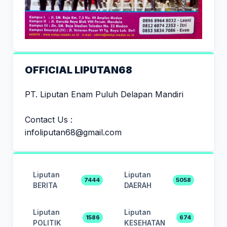
OFFICIAL LIPUTAN68
PT. Liputan Enam Puluh Delapan Mandiri
Contact Us :
infoliputan68@gmail.com
Liputan
Liputan
7444
5058
BERITA
DAERAH
Liputan
Liputan
1586
674
POLITIK
KESEHATAN