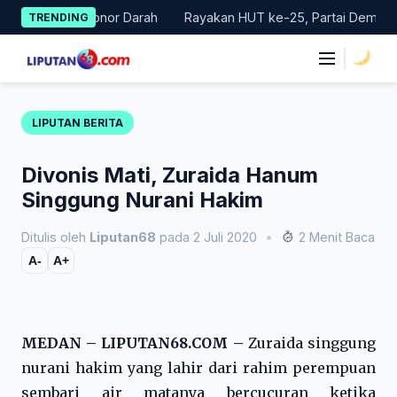
Skip
akan Donor Darah
Rayakan HUT ke-25, Partai Demokrat Bali Lak
TRENDING
to
content
|
LIPUTAN BERITA
Divonis Mati, Zuraida Hanum
Singgung Nurani Hakim
Ditulis oleh
Liputan68
pada 2 Juli 2020
•
2 Menit Baca
A-
A+
MEDAN – LIPUTAN68.COM –
Zuraida singgung
nurani hakim yang lahir dari rahim perempuan
sembari air matanya bercucuran ketika